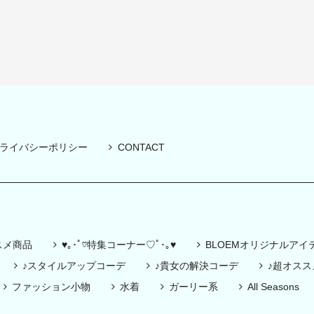
ライバシーポリシー
CONTACT
スメ商品
♥｡･ﾟ♡特集コーナー♡ﾟ･｡♥
BLOEMオリジナルアイ
♪スタイルアップコーデ
♪貴女の解決コーデ
♪超オス
ファッション小物
水着
ガーリー系
All Seasons