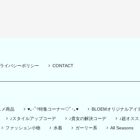
ライバシーポリシー
CONTACT
スメ商品
♥｡･ﾟ♡特集コーナー♡ﾟ･｡♥
BLOEMオリジナルアイ
♪スタイルアップコーデ
♪貴女の解決コーデ
♪超オス
ファッション小物
水着
ガーリー系
All Seasons